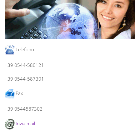
Telefono
+39 0544-580121
+39 0544-587301
Fax
+39 0544587302
Invia mail